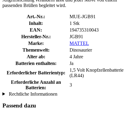
passenden Brüllen begleitet wird.
Art.-Nr.:
MUE-JGB91
Inhalt:
1 Stk
EAN:
194735310043
Hersteller-Nr.:
JGB91
Marke:
MATTEL
Themenwelt:
Dinosaurier
Alter ab:
4 Jahre
Batterien enthalten:
Ja
1,5 Volt Knopfzellenbatterie
Erforderlicher Batterientyp:
(LR44)
Erforderliche Anzahl an
3
Batterien:
Rechtliche Informationen
Passend dazu