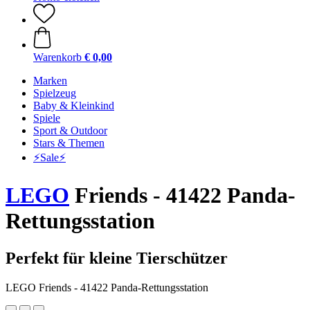
Warenkorb
€ 0,00
Marken
Spielzeug
Baby & Kleinkind
Spiele
Sport & Outdoor
Stars & Themen
⚡️Sale⚡️
LEGO
Friends - 41422 Panda-
Rettungsstation
Perfekt für kleine Tierschützer
LEGO Friends - 41422 Panda-Rettungsstation