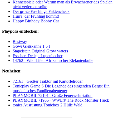
Kennerspiele oder Warum man als Erwachsener das Spielen
nicht verlernen sollte
Der große Faschings-Faktencheck
Hurra, der Frühling kommt!
Happy Birthday Bobby Car
Playpolis entdecken:
Bestway
Gowi Gießkanne 1,5 l
Stapelstein Original Grow waters
Esschert Design Lupenbecher
14762 - Wild Life - Afrikanischer Elefantenbulle
Neuheiten:
72161 - Großer Traktor mit Kartoffelroder
Tonieplay Game S Die Legende des singenden Bergs: Ein
musikalisches Familienabenteuer
PLAYMOBIL 72191 - Große Feuerwehrstation
PLAYMOBIL 71955 - WWE® The Rock Monster Truck
tonies Ausrüstung Toniebox 2 Hülle Wald