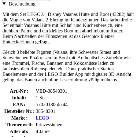
Beschreibung
Mit dem Set LEGO® ǀ Disney Vaianas Hütte und Boot (43282) hält
die Magie von Vaiana 2 Einzug im Kinderzimmer. Das farbenfrohe
Set enthält Vaianas Hütte mit Schlaf- und Küchenbereich, eine
drehbare Palme und ein kleines Boot mit abnehmbarem Ruder.
Beim Nachstellen der Filmszenen ist das Geschick kleiner
Entdecker:innen gefragt.
Gleich 3 beliebte Figuren (Vaiana, ihre Schwester Simea und
Schweinchen Pua) reisen im Boot mit. Authentisches Zubehör wie
eine Trommel, Fische, Bananen und Kokosnüsse laden zu
fantasievollen Rollenspielen ein. Dank praktischer Starter-
Bauelemente und der LEGO Builder App mit digitaler 3D-Ansicht
gelingt das Bauen auch ohne Leseerfahrung völlig mühelos.
Art.-Nr.:
VED-38548301
Inhalt:
1 Stk
EAN:
5702018066744
Hersteller-Nr.:
38548301
Marke:
LEGO
Themenwelt:
Prinzessinnen
Alter ab:
4 Jahre