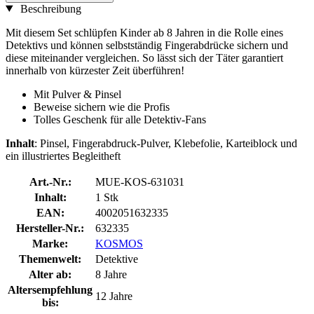
Beschreibung
Mit diesem Set schlüpfen Kinder ab 8 Jahren in die Rolle eines
Detektivs und können selbstständig Fingerabdrücke sichern und
diese miteinander vergleichen. So lässt sich der Täter garantiert
innerhalb von kürzester Zeit überführen!
Mit Pulver & Pinsel
Beweise sichern wie die Profis
Tolles Geschenk für alle Detektiv-Fans
Inhalt
: Pinsel, Fingerabdruck-Pulver, Klebefolie, Karteiblock und
ein illustriertes Begleitheft
Art.-Nr.:
MUE-KOS-631031
Inhalt:
1 Stk
EAN:
4002051632335
Hersteller-Nr.:
632335
Marke:
KOSMOS
Themenwelt:
Detektive
Alter ab:
8 Jahre
Altersempfehlung
12 Jahre
bis: