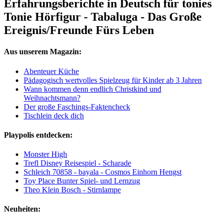
Erfahrungsberichte in Deutsch für tonies
Tonie Hörfigur - Tabaluga - Das Große
Ereignis/Freunde Fürs Leben
Aus unserem Magazin:
Abenteuer Küche
Pädagogisch wertvolles Spielzeug für Kinder ab 3 Jahren
Wann kommen denn endlich Christkind und
Weihnachtsmann?
Der große Faschings-Faktencheck
Tischlein deck dich
Playpolis entdecken:
Monster High
Trefl Disney Reisespiel - Scharade
Schleich 70858 - bayala - Cosmos Einhorn Hengst
Toy Place Bunter Spiel- und Lernzug
Theo Klein Bosch - Stirnlampe
Neuheiten: