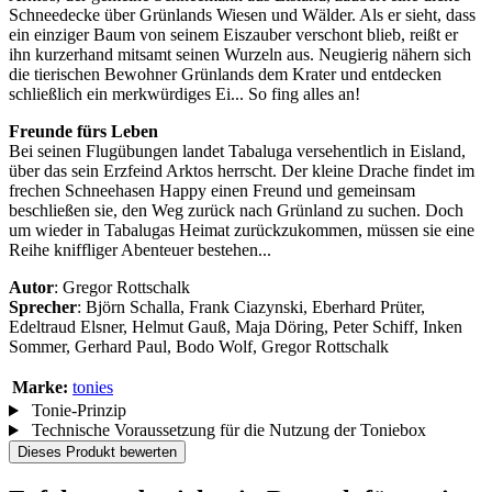
Schneedecke über Grünlands Wiesen und Wälder. Als er sieht, dass
ein einziger Baum von seinem Eiszauber verschont blieb, reißt er
ihn kurzerhand mitsamt seinen Wurzeln aus. Neugierig nähern sich
die tierischen Bewohner Grünlands dem Krater und entdecken
schließlich ein merkwürdiges Ei... So fing alles an!
Freunde fürs Leben
Bei seinen Flugübungen landet Tabaluga versehentlich in Eisland,
über das sein Erzfeind Arktos herrscht. Der kleine Drache findet im
frechen Schneehasen Happy einen Freund und gemeinsam
beschließen sie, den Weg zurück nach Grünland zu suchen. Doch
um wieder in Tabalugas Heimat zurückzukommen, müssen sie eine
Reihe kniffliger Abenteuer bestehen...
Autor
: Gregor Rottschalk
Sprecher
: Björn Schalla, Frank Ciazynski, Eberhard Prüter,
Edeltraud Elsner, Helmut Gauß, Maja Döring, Peter Schiff, Inken
Sommer, Gerhard Paul, Bodo Wolf, Gregor Rottschalk
Marke:
tonies
Tonie-Prinzip
Technische Voraussetzung für die Nutzung der Toniebox
Dieses Produkt bewerten