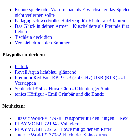
Kennerspiele oder Warum man als Erwachsener das Spielen
nicht verlernen sollte
Pädagogisch wertvolles Spielzeug für Kinder ab 3 Jahren
Das Glück in deinen Armen - Kuscheltiere als Freunde fürs
Leben
Tischlein deck dich
Verspielt durch den Sommer
Playpolis entdecken:
Piatnik
Revell Aqua lichtblau, glänzend
Premium Red Bull RB19 ´23 (2,4 GHz) USB (RTR) - #1
Verstappen
Schleich 13945 - Horse Club - Oldenburger Stute
tonies Hörfigur - Emil Grünbär und die Bande
Neuheiten:
Jurassic World™ 77978 Transporter für den Jungen T.Rex
PLAYMOBIL 72134 - Voltigieren
PLAYMOBIL 72212 - Löwe mit goldenem Ritter
Jurassic World™ 77982 Flucht des Spinosaurus