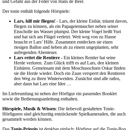
und Gefahr aus der Feder von Hans de Beer.
Der tonie enthält folgende Hörspiele:
Lars, hilf mir fliegen!
- Lars, der kleine Eisbär, träumt davon,
fliegen zu können, als ein Papageientaucher neben seiner
Eisscholle ins Wasser plumpst. Der kleine Vogel heißt Yuri
und hat sich am Flügel verletzt. Weit weg von zu Hause
braucht er Lars’ Hilfe. Zusammen entdecken sie einen
riesigen Ballon und heben ab zu einem ungeplanten, sehr
aufregenden Abenteuer.
Lars rettet die Rentiere
- Ein kleines Rentier hat seine
Herde verloren. Zum Glück trifft es auf Lars, den kleinen
Eisbären. Gemeinsam mit dem Moschusochsen Oskar finden
sie die Herde wieder. Doch ein Zaun versperrt den Rentieren
den Weg zu ihren Winterweiden. Zunächst sind alle ratlos,
aber dann hat Lars eine Idee …
Im Lieferumfang ist neben der Hörfigur ein passendes Booklet
sowie die Bedienungsanleitung enthalten.
Hörspiele, Musik & Wissen
: Die liebevoll gestalteten Tonie-
Hörfiguren sind gleichzeitig entzückende Spielkameraden, die auch
gesammelt werden können.
Das
Tonie-Prinzip
ist denkbar einfach: Hörfigur auf die Tonie-Box