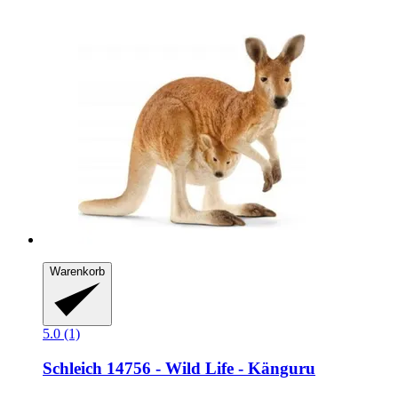
Warenkorb
5.0 (1)
Schleich
14756 -​ Wild Life -​ Känguru