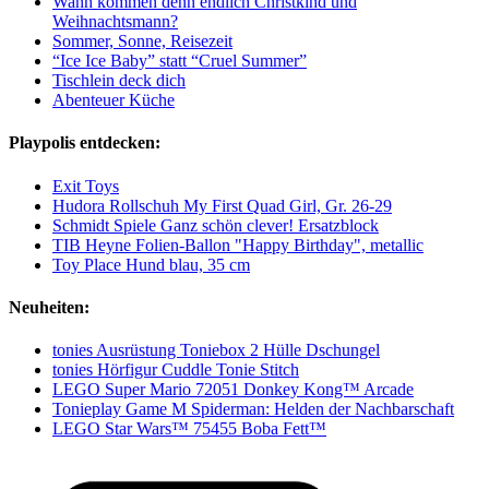
Wann kommen denn endlich Christkind und
Weihnachtsmann?
Sommer, Sonne, Reisezeit
“Ice Ice Baby” statt “Cruel Summer”
Tischlein deck dich
Abenteuer Küche
Playpolis entdecken:
Exit Toys
Hudora Rollschuh My First Quad Girl, Gr. 26-29
Schmidt Spiele Ganz schön clever! Ersatzblock
TIB Heyne Folien-Ballon "Happy Birthday", metallic
Toy Place Hund blau, 35 cm
Neuheiten:
tonies Ausrüstung Toniebox 2 Hülle Dschungel
tonies Hörfigur Cuddle Tonie Stitch
LEGO Super Mario 72051 Donkey Kong™ Arcade
Tonieplay Game M Spiderman: Helden der Nachbarschaft
LEGO Star Wars™ 75455 Boba Fett™